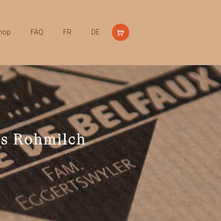
hop
FAQ
FR
DE
us Rohmilch