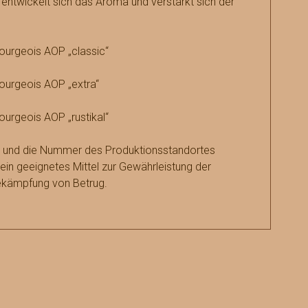
 entwickelt sich das Aroma und verstärkt sich der
ourgeois AOP „classic“
ourgeois AOP „extra“
ourgeois AOP „rustikal“
l und die Nummer des Produktionsstandortes
 ein geeignetes Mittel zur Gewährleistung der
Bekämpfung von Betrug.