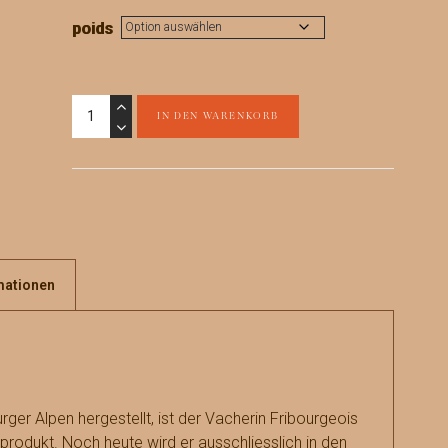
poids
Vacherin
IN DEN WARENKORB
Fribourgeois
AOP
"Classic",
aus
Rohmilch
Menge
mationen
urger Alpen hergestellt, ist der Vacherin Fribourgeois
lprodukt. Noch heute wird er ausschliesslich in den