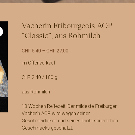
Vacherin Fribourgeois AOP
“Classic”, aus Rohmilch
Preisspanne:
CHF
5.40
–
CHF
27.00
CHF 5.40
im Offenverkauf
bis
CHF 27.00
CHF 2.40 / 100 g
aus Rohmilch
10 Wochen Reifezeit: Der mildeste Freiburger
Vacherin AOP wird wegen seiner
Geschmeidigkeit und seines leicht säuerlichen
Geschmacks geschätzt.