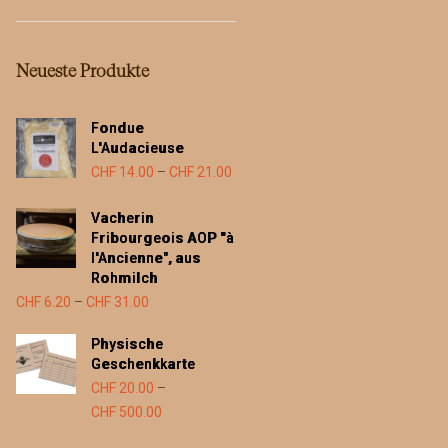
Neueste Produkte
Fondue
L'Audacieuse
Preisspanne:
CHF
14.00
–
CHF
21.00
CHF 14.00
Vacherin
bis
Fribourgeois AOP "à
CHF 21.00
l'Ancienne", aus
Rohmilch
Preisspanne:
CHF
6.20
–
CHF
31.00
CHF 6.20
Physische
bis
Geschenkkarte
CHF 31.00
CHF
20.00
–
Preisspanne:
CHF
500.00
CHF 20.00