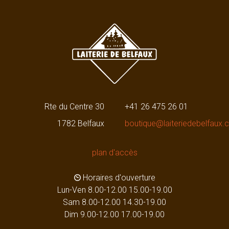
s
r
C
e
H
r
F
e
V
2
a
9
r
.
i
0
a
0
n
Rte du Centre 30
+41 26 475 26 01
t
e
1782 Belfaux
boutique@laiteriedebelfaux.
n
a
plan d'accès
u
f
.
Horaires d'ouverture
D
Lun-Ven 8.00-12.00 15.00-19.00
i
Sam 8.00-12.00 14.30-19.00
e
Dim 9.00-12.00 17.00-19.00
O