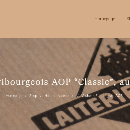
Homepage
S
ribourgeois AOP “Classic”, a
Homepage
Shop
Halbhartkäsesorten
Vacherin Fribourgeois AOP...