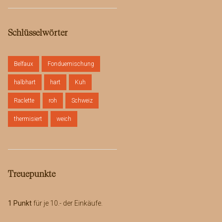
bis
CHF 500.00
Schlüsselwörter
Belfaux
Fonduemischung
halbhart
hart
Kuh
Raclette
roh
Schweiz
thermisiert
weich
Treuepunkte
1 Punkt
für je 10.- der Einkäufe.