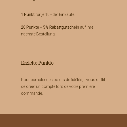
u
h
f
l
1 Punkt
für je 10.- der Einkäufe.
d
t
e
w
r
20 Punkte
=
5% Rabattgutschein
auf Ihre
e
P
nächste Bestellung.
r
r
d
o
e
d
n
u
k
Erzielte Punkte
t
s
Pour cumuler des points de fidélité, il vous suffit
e
i
de créer un compte lors de votre première
t
commande.
e
g
e
w
ä