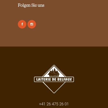
h
Folgen Sie uns
l
t
w
e
r
d
e
n
+41 26 475 26 01