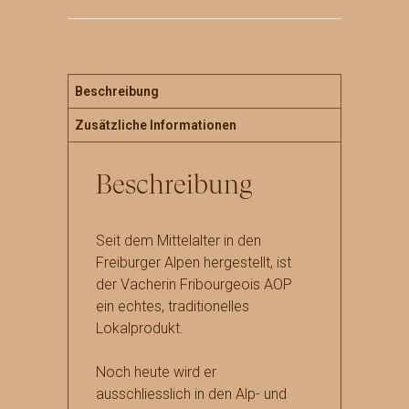
AOP
"à
l'Ancienne",
aus
Rohmilch
Beschreibung
Menge
Zusätzliche Informationen
Beschreibung
Seit dem Mittelalter in den
Freiburger Alpen hergestellt, ist
der Vacherin Fribourgeois AOP
ein echtes, traditionelles
Lokalprodukt.
Noch heute wird er
ausschliesslich in den Alp- und