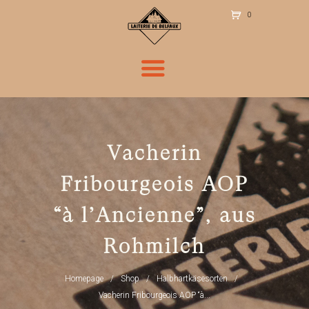
0
Ite
m
s
-
CH
F 0
.00
Vacherin
Fribourgeois AOP
“à l’Ancienne”, aus
Rohmilch
Homepage
Shop
Halbhartkäsesorten
Vacherin Fribourgeois AOP “à...