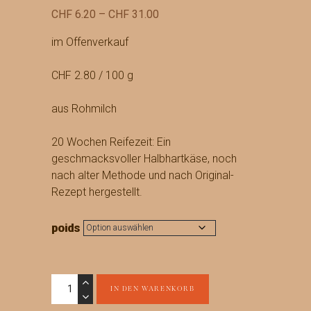
Preisspanne:
CHF
6.20
–
CHF
31.00
CHF 6.20
im Offenverkauf
bis
CHF 31.00
CHF 2.80 / 100 g
aus Rohmilch
20 Wochen Reifezeit: Ein
geschmacksvoller Halbhartkäse, noch
nach alter Methode und nach Original-
Rezept hergestellt.
poids
Vacherin
IN DEN WARENKORB
Fribourgeois