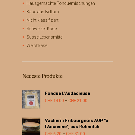
w
F
a
Hausgemachte Fonduemischungen
e
u
Käse aus Belfaux
i
5
f
s
.
Nicht klassifiziert
.
t
5
D
Schweizer Käse
m
0
i
Süsse Lebensmittel
e
b
e
h
i
Weichkäse
O
r
s
p
e
C
t
r
H
i
e
F
o
Neueste Produkte
V
n
a
2
e
r
7
n
Fondue L'Audacieuse
i
.
k
Preisspanne:
CHF
14.00
–
CHF
21.00
a
5
ö
CHF 14.00
n
0
n
t
bis
n
Vacherin Fribourgeois AOP "à
e
CHF 21.00
e
l'Ancienne", aus Rohmilch
n
n
Preisspanne:
a
CHF
6.20
–
CHF
31.00