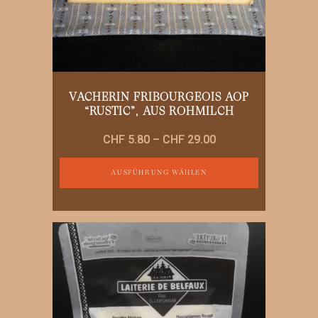
gewählt
werden
VACHERIN FRIBOURGEOIS AOP
“RUSTIC”, AUS ROHMILCH
Preisspanne:
CHF
5.80
–
CHF
29.00
CHF 5.80
bis
AUSFÜHRUNG WÄHLEN
CHF 29.00
Dieses
Produkt
weist
mehrere
Varianten
auf.
Die
Optionen
können