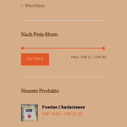
Weichkäse
Nach Preis filtern
Min.
Max.
Preis:
CHF 0
—
CHF 90
FILTERN
Preis
Preis
Neueste Produkte
Fondue L'Audacieuse
Preisspanne:
CHF
14.00
–
CHF
21.00
CHF 14.00