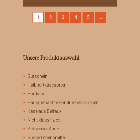
Produkt
weist
1
2
3
4
5
→
mehrere
Varianten
auf.
Die
Optionen
können
Unsere Produktauswahl
auf
der
Produktseite
Gutschein
gewählt
werden
Halbhartkäsesorten
Hartkäse
Hausgemachte Fonduemischungen
Käse aus Belfaux
Nicht klassifiziert
Schweizer Käse
Süsse Lebensmittel