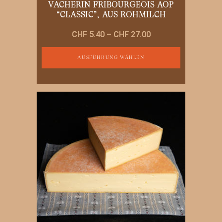
VACHERIN FRIBOURGEOIS AOP
“CLASSIC”, AUS ROHMILCH
Preisspanne:
CHF
5.40
–
CHF
27.00
CHF 5.40
bis
AUSFÜHRUNG WÄHLEN
CHF 27.00
Dieses
Produkt
weist
mehrere
Varianten
auf.
Die
Optionen
können
auf
der
Produktseite
gewählt
werden