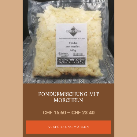
Varianten
auf.
Die
Optionen
können
auf
der
Produktseite
gewählt
werden
FONDUEMISCHUNG MIT
MORCHELN
Preisspanne:
CHF
15.60
–
CHF
23.40
CHF 15.60
bis
AUSFÜHRUNG WÄHLEN
CHF 23.40
Dieses