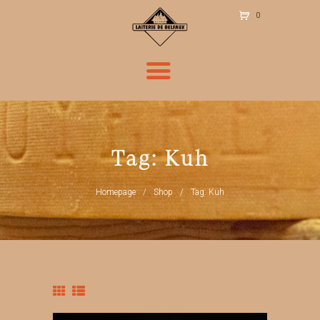
0
Ite
m
s
-
CH
F 0
.00
Tag: Kuh
Homepage
Shop
Tag: Kuh