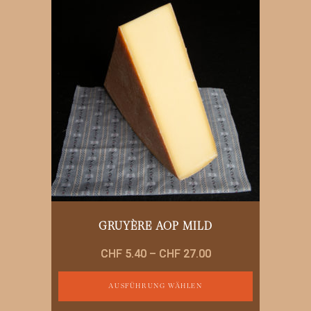
GRUYÈRE AOP MILD
Preisspanne:
CHF
5.40
–
CHF
27.00
CHF 5.40
bis
AUSFÜHRUNG WÄHLEN
CHF 27.00
Dieses