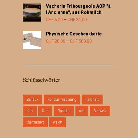
bis
Vacherin Fribourgeois AOP "à
CHF 21.00
l'Ancienne", aus Rohmilch
Preisspanne:
CHF
6.20
–
CHF
31.00
CHF 6.20
Physische Geschenkkarte
bis
Preisspanne:
CHF
20.00
–
CHF
500.00
CHF 31.00
CHF 20.00
bis
CHF 500.00
Schlüsselwörter
Belfaux
Fonduemischung
halbhart
hart
Kuh
Raclette
roh
Schweiz
thermisiert
weich