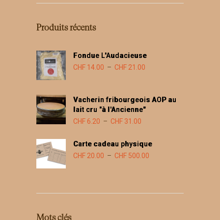
Produits récents
Fondue L'Audacieuse
Plage
CHF
14.00
–
CHF
21.00
de
prix :
Vacherin fribourgeois AOP au
CHF 14.00
lait cru "à l'Ancienne"
à
Plage
CHF
6.20
–
CHF
31.00
CHF 21.00
de
Carte cadeau physique
prix :
Plage
CHF
20.00
–
CHF
500.00
CHF 6.20
de
à
prix :
CHF 31.00
CHF 20.00
à
CHF 500.00
Mots clés