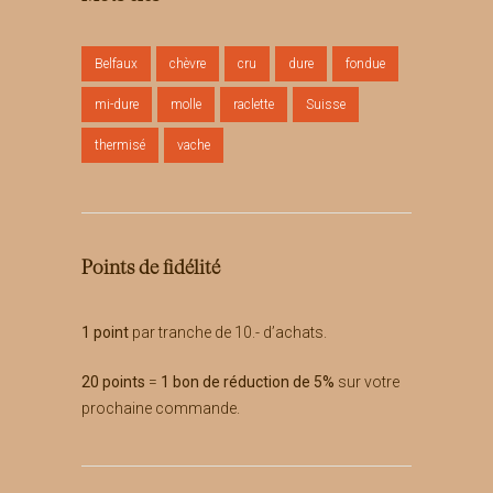
Belfaux
chèvre
cru
dure
fondue
mi-dure
molle
raclette
Suisse
thermisé
vache
Points de fidélité
1 point
par tranche de 10.- d’achats.
20 points
=
1 bon de réduction de 5%
sur votre
prochaine commande.