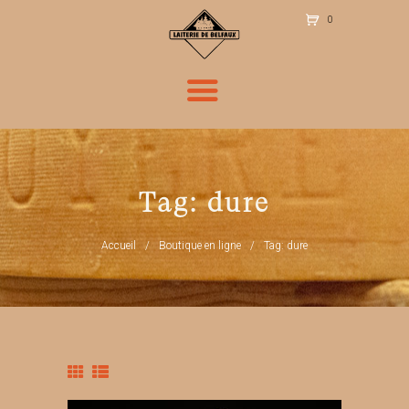
0
Ite
m
s
-
CH
F 0
.00
Tag: dure
Accueil
Boutique en ligne
Tag: dure