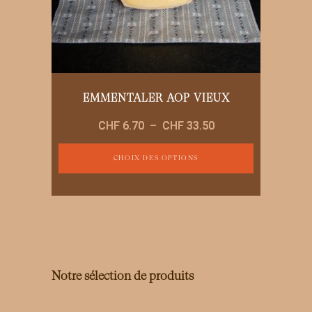
page
du
produit
EMMENTALER AOP VIEUX
Plage
CHF
6.70
–
CHF
33.50
de
prix :
CHOIX DES OPTIONS
CHF 6.70
Ce
à
produit
CHF 33.50
a
plusieurs
variations.
Les
options
Notre sélection de produits
peuvent
être
choisies