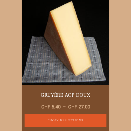
GRUYÈRE AOP DOUX
Plage
CHF
5.40
–
CHF
27.00
de
prix :
CHOIX DES OPTIONS
CHF 5.40
Ce