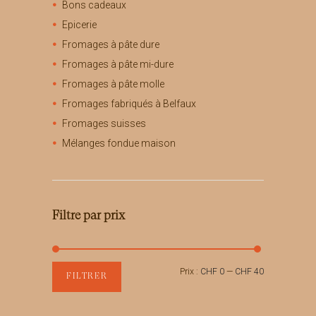
Bons cadeaux
sur
Epicerie
la
page
Fromages à pâte dure
du
Fromages à pâte mi-dure
produit
Fromages à pâte molle
Fromages fabriqués à Belfaux
Fromages suisses
Mélanges fondue maison
Filtre par prix
Prix
Prix
Prix :
CHF 0
—
CHF 40
FILTRER
min
max