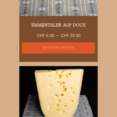
produit
EMMENTALER AOP DOUX
Plage
CHF
6.00
–
CHF
30.00
de
prix :
CHOIX DES OPTIONS
CHF 6.00
Ce
à
produit
CHF 30.00
a
plusieurs
variations.
Les
options
peuvent
être
choisies
sur
la