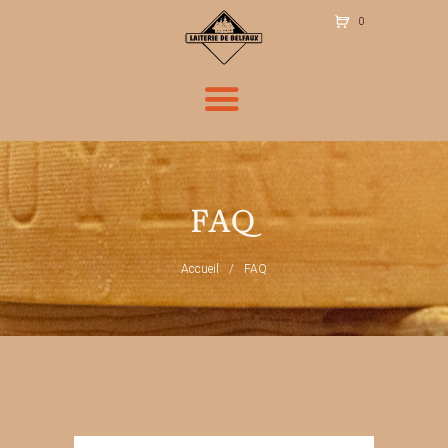
0
Ite
m
s
-
CH
F 0
.00
FAQ
Accueil
FAQ