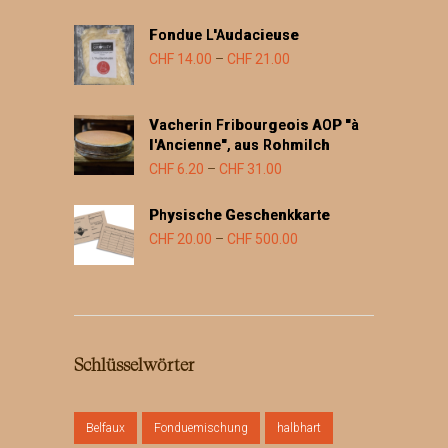
Fondue L'Audacieuse
Preisspanne:
CHF
14.00
–
CHF
21.00
CHF 14.00
bis
Vacherin Fribourgeois AOP "à
CHF 21.00
l'Ancienne", aus Rohmilch
Preisspanne:
CHF
6.20
–
CHF
31.00
CHF 6.20
Physische Geschenkkarte
bis
Preisspanne:
CHF
20.00
–
CHF
500.00
CHF 31.00
CHF 20.00
bis
CHF 500.00
Schlüsselwörter
Belfaux
Fonduemischung
halbhart