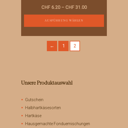
Preisspanne:
CHF
6.20
–
CHF
31.00
CHF 6.20
bis
AUSFÜHRUNG WÄHLEN
CHF 31.00
Dieses
Produkt
weist
←
1
2
mehrere
Varianten
auf.
Die
Optionen
können
Unsere Produktauswahl
auf
der
Produktseite
Gutschein
gewählt
werden
Halbhartkäsesorten
Hartkäse
Hausgemachte Fonduemischungen