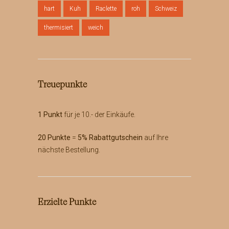
hart
Kuh
Raclette
roh
Schweiz
thermisiert
weich
Treuepunkte
1 Punkt
für je 10.- der Einkäufe.
20 Punkte
=
5% Rabattgutschein
auf Ihre
nächste Bestellung.
Erzielte Punkte