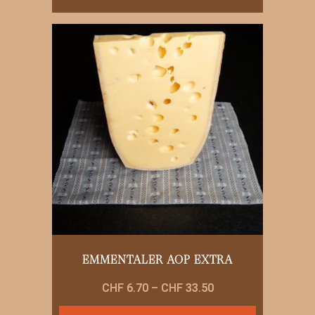
Produkt
weist
mehrere
Varianten
auf.
Die
Optionen
können
auf
der
Produktseite
gewählt
werden
EMMENTALER AOP EXTRA
Preisspanne:
CHF
6.70
–
CHF
33.50
CHF 6.70