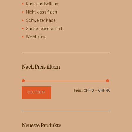
Käse aus Belfaux
Nicht klassifiziert
Schweizer Käse
Süsse Lebensmittel
Weichkäse
Nach Preis filtern
Min.
Max.
Preis:
CHF 0
—
CHF 40
FILTERN
Preis
Preis
Neueste Produkte