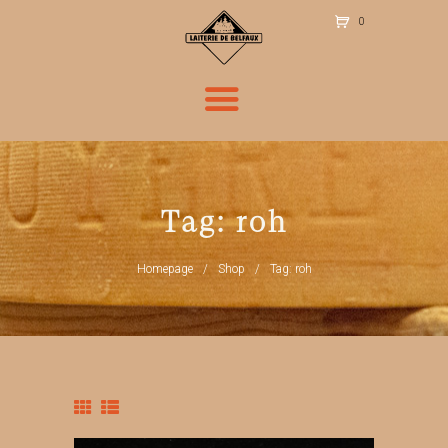
0
Ite
m
s
-
CH
F 0
.00
Tag: roh
Homepage
Shop
Tag: roh