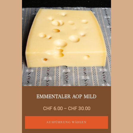
EMMENTALER AOP MILD
Preisspanne:
CHF
6.00
–
CHF
30.00
CHF 6.00
bis
AUSFÜHRUNG WÄHLEN
CHF 30.00
Dieses